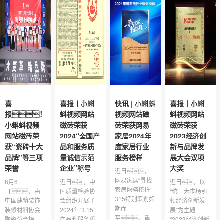
喜
喜报丨小蝌
快讯 | 小蝌蚪
喜报｜小蝌
报！
蚪视频网站
视频网站磁
蚪视频网站
小蝌蚪视频
磁砖荣获
砖荣获网易
磁砖荣获
网站磁砖荣
2024“全国产
家居2024年
2023经济创
获“瓷砖十大
品和服务质
度家居行业
新与品牌发
品牌”等三项
量诚信示范
服务榜样
展大会双项
荣誉
企业”称号
大奖
近日，
网易家居“寻找
6月6
近日，中
近日，以
家居服务榜样”
日，由
国质量检验协
“统一大市场引
315特别策划如
中国建筑装饰
会组织开展了
领经济创新发
期而
装修材料协会
2024年“3.15”
展”为主题
至，重
陶瓷分会指
产品和服务质
“2023经济创新