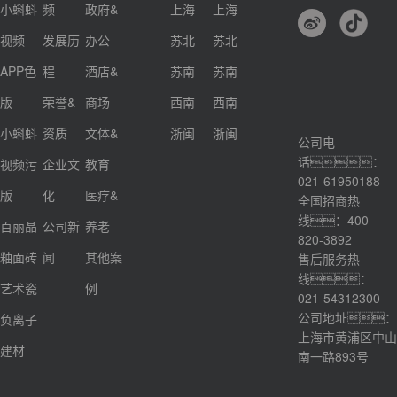
小蝌蚪
频
政府&
上海
上海
视频
发展历
办公
苏北
苏北
APP色
程
酒店&
苏南
苏南
版
荣誉&
商场
西南
西南
小蝌蚪
资质
文体&
浙闽
浙闽
公司电
话：
视频污
企业文
教育
021-61950188
版
化
医疗&
全国招商热
线：400-
百丽晶
公司新
养老
820-3892
釉面砖
闻
其他案
售后服务热
线：
艺术瓷
例
021-54312300
公司地址：
负离子
上海市黄浦区中山
建材
南一路893号