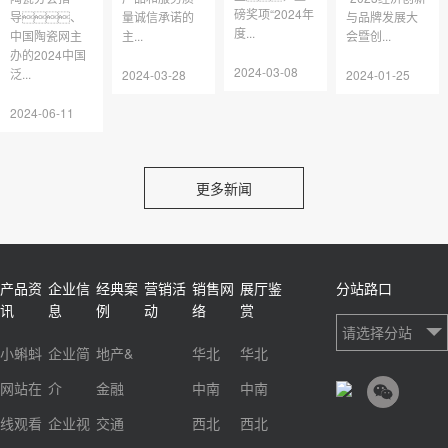
磅奖项“2024年
导、
量诚信承诺的
与品牌发展大
度...
中国陶瓷网主
主...
会暨创...
办的2024中国
2024-03-08
泛...
2024-03-28
2024-01-25
2024-06-11
更多新闻
产品资
企业信
经典案
营销活
销售网
展厅鉴
分站路口
讯
息
例
动
络
赏
请选择分站
小蝌蚪
企业简
地产&
华北
华北
网站在
介
金融
中南
中南
线观看
企业视
交通
西北
西北