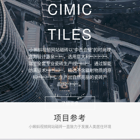
CIMIC
TILES
小蝌蚪视频网站磁砖以“中西合璧”的时尚理
念为设计源泉，选用意大利、
瑞士全套专业瓷砖生产线，通过智能
仿真技术，精选不含辐射物质的原
料，生产出自然亮丽的瓷砖产
品。
了解更多
项目参考
上海环球金融中心
小蝌蚪视频网站磁砖一直致力于发展人类居住环境
中心（Shanghai World Financial Center），位于上海市
《人民日报