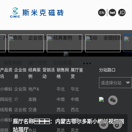
产品资讯
企业信息
经典案例
营销活动
全国招商
销售网络
展厅鉴赏
在线客服
产品资
企业信
经典案
营销活
销售网
展厅鉴
分站路口
讯
息
例
动
络
赏
请选择分站
小蝌蚪
企业简
地产&
华北
华北
网站在
介
金融
中南
中南
线观看
企业视
交通
西北
西北
小蝌蚪
频
政府&
上海
上海
展厅名称：内蒙古鄂尔多斯小蝌蚪视频网
站展厅
视频
发展历
办公
苏北
苏北