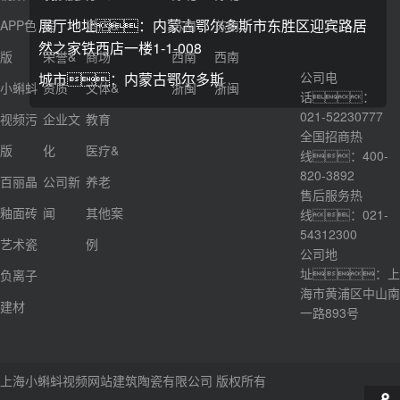
展厅地址：内蒙古鄂尔多斯市东胜区迎宾路居
APP色
程
酒店&
苏南
苏南
然之家铁西店一楼1-1-008
版
荣誉&
商场
西南
西南
公司电
城市：内蒙古鄂尔多斯
小蝌蚪
资质
文体&
浙闽
浙闽
话：
021-52230777
视频污
企业文
教育
全国招商热
版
化
医疗&
线：400-
820-3892
百丽晶
公司新
养老
售后服务热
釉面砖
闻
其他案
线：021-
54312300
艺术瓷
例
公司地
址：上
负离子
海市黄浦区中山南
建材
一路893号
上海小蝌蚪视频网站建筑陶瓷有限公司 版权所有