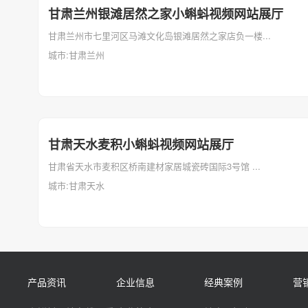
甘肃兰州银滩居然之家小蝌蚪视频网站展厅
甘肃兰州市七里河区马滩文化岛银滩居然之家店负一楼...
城市:甘肃兰州
甘肃天水麦积小蝌蚪视频网站展厅
甘肃省天水市麦积区桥南建材家居城瓷砖国际3号馆 ...
城市:甘肃天水
产品资讯
企业信息
经典案例
营