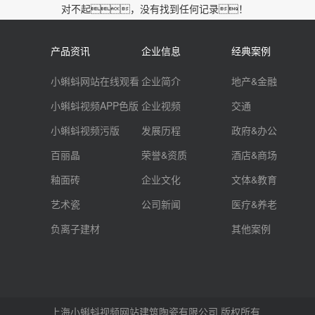
对不起，没有找到任何记录！
产品资讯
企业信息
经典案例
小蝌蚪网站在线观看
企业简介
地产&金融
小蝌蚪视频APP色版
企业视频
交通
小蝌蚪视频污版
发展历程
政府&办公
百丽晶
荣誉&资质
酒店&商场
釉面砖
企业文化
文体&教育
艺术瓷
公司新闻
医疗&养老
负离子建材
其他案例
上海小蝌蚪视频网站建筑陶瓷有限公司 版权所有