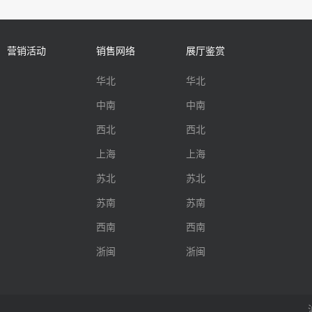
营销活动
销售网络
展厅鉴赏
华北
华北
中南
中南
西北
西北
上海
上海
苏北
苏北
苏南
苏南
西南
西南
浙闽
浙闽