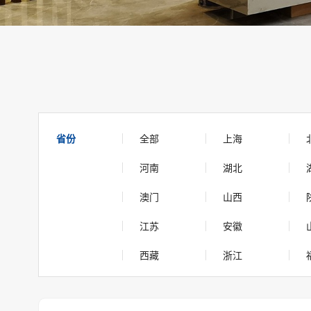
省份
全部
上海
河南
湖北
澳门
山西
江苏
安徽
西藏
浙江