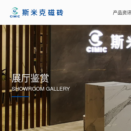
产品资
展厅鉴赏
SHOWROOM GALLERY