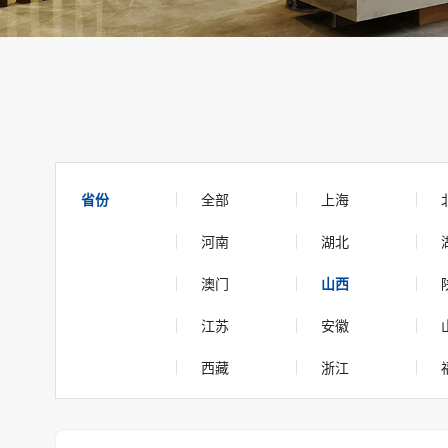
省份
全部
上海
河南
湖北
澳门
山西
江苏
安徽
西藏
浙江