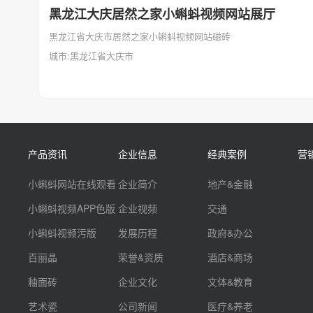
黑龙江大庆居然之家小蝌蚪视频网站展厅
黑龙江省大庆市居然之家小蝌蚪视频网站磁砖
城市:黑龙江省大庆市
产品资讯
企业信息
经典案例
营
小蝌蚪网站在线观看
企业简介
地产&金融
小蝌蚪视频APP色版
企业视频
交通
小蝌蚪视频污版
发展历程
政府&办公
百丽晶
荣誉&资质
酒店&商场
釉面砖
企业文化
文体&教育
艺术瓷
公司新闻
医疗&养老